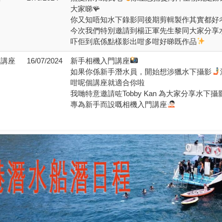
大家睇🪸
你又知唔知水下錄影同後期剪輯製作其實都好考
今次我們特別邀請到楊正軍先生黎同大家分享
吓佢到底係點樣影出咁多咁好睇既作品
門講座
16/07/2024
新手相機入門講座
如果你係新手潛水員，開始想涉獵水下攝影
咁呢個講座就適合你啦
我哋特意邀請咗Tobby Kan 為大家分享水下
專為新手而設嘅相機入門講座