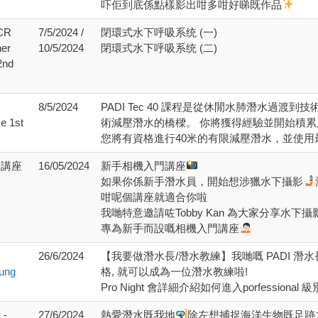
吓佢到底係點樣影出咁多咁好睇既作品
CR
7/5/2024 /
閉環式水下呼吸系统 (一)
her
10/5/2024
閉環式水下呼吸系统 (二)
2nd
8/5/2024
PADI Tec 40 課程是從休閒水肺潛水過
e 1st
術減壓潛水的橋樑。 你將獲得經驗並開始積
您將有資格進行40米的有限減壓潛水，並使用最
門講座
16/05/2024
新手相機入門講座
如果你係新手潛水員，開始想涉獵水下攝影
咁呢個講座就適合你啦
我哋特意邀請咗Tobby Kan 為大家分享水下
專為新手而設嘅相機入門講座
26/6/2024
【我要做潛水長/潛水教練】我哋嘅 PADI 潛
ung
格, 就可以成為一位潛水教練啦!
Pro Night 會詳細介紹如何進入porfession
-
27/6/2024
熱愛潛水既我地
除左想捕捉海洋生物既足跡