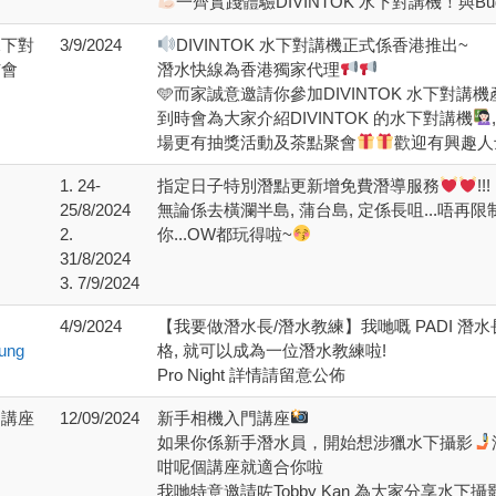
一齊實踐體驗DIVINTOK 水下對講機！與
 水下對
3/9/2024
DIVINTOK 水下對講機正式係香港推出~
佈會
潛水快線為香港獨家代理
🩵而家誠意邀請你參加DIVINTOK 水下對講
到時會為大家介紹DIVINTOK 的水下對講機
場更有抽獎活動及茶點聚會
歡迎有興趣人
1. 24-
指定日子特別潛點更新增免費潛導服務
!!!
25/8/2024
無論係去橫瀾半島, 蒲台島, 定係長咀...唔再
2.
你...OW都玩得啦~
31/8/2024
3. 7/9/2024
4/9/2024
【我要做潛水長/潛水教練】我哋嘅 PADI 潛
ung
格, 就可以成為一位潛水教練啦!
Pro Night 詳情請留意公佈
門講座
12/09/2024
新手相機入門講座
如果你係新手潛水員，開始想涉獵水下攝影
咁呢個講座就適合你啦
我哋特意邀請咗Tobby Kan 為大家分享水下