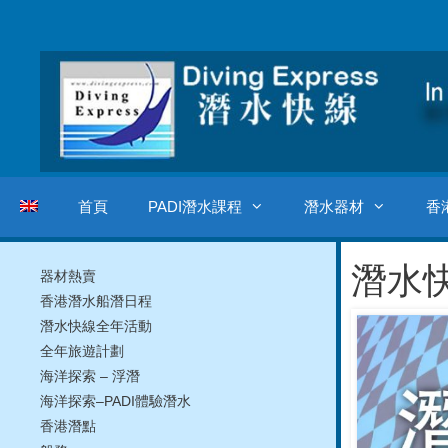
跳
至
主
要
內
容
首頁
PADI潛水課程
潛水器材
香
潛水
器材熱賣
香港潛水船潛日程
潛水快線全年活動
全年旅遊計劃
海洋探索 – 浮潛
海洋探索–PADI體驗潛水
香港潛點