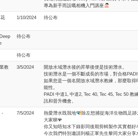
專為新手而設嘅相機入門講座
煙花
1/10/2024
待公布
 Deep
待公布
e
養
待公布
 職業教
3/5/2024
開放水域潛水後的昇華後便是技術潛水。
技術潛水是一個不斷成長的市場，對合格PAD
如果您是一個名開放水域潛水教練，那麼取得P
能性。
PADI 中道1, 中道2, Tec 40, Tec 45
訊和晉升機會。
-
7/5/2024
熱愛潛水既我地
除左想捕捉海洋生物既足跡
大家睇🪸
你又知唔知水下錄影同後期剪輯製作其實都好考
今次我們特別邀請到楊正軍先生黎同大家分享