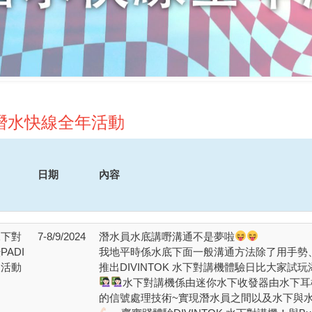
年潛水快線全年活動
日期
內容
 水下對
7-8/9/2024
潛水員水底講嘢溝通不是夢啦
ADI
我地平時係水底下面一般溝通方法除了用手勢、電筒、
圾活動
推出DIVINTOK ⽔下對講機體驗日比大家試玩
水下對講機係由迷你水下收發器由水下耳
的信號處理技術~實現潛水員之間以及水下與