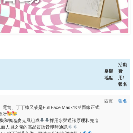
活動
舉辦
費
地點
用/
報名
西貢
報名
丁丁棒又或是Full Face Mask🫧🫧而家正式
添呀
機和鴨嘴麥克風組成
採用水聲通訊原理和先進
水面人員之間的高品質語音即時通訊