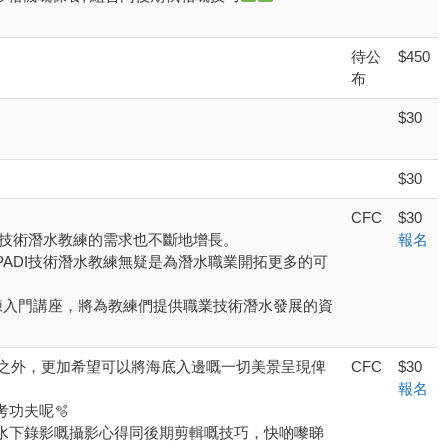
待公
$450
布
$30
$30
CFC
$30
I技術潛水教練的需求也不斷地增長。
報名
ADI技術潛水教練無疑是為潛水職業開拓更多的可
, Tec 50 教練入門講座，將為教練們提供職業技術潛水發展的資
之外，更加希望可以將海底入邊嘅一切美景呈現俾
CFC
$30
報名
功夫呢🫧
水下錄影嘅攝影心得同後期剪輯嘅技巧，快啲嚟睇