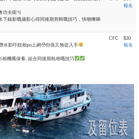
報名
功夫呢🫧
水下錄影嘅攝影心得同後期剪輯嘅技巧，快啲嚟睇
CFC
$30
潛水影吓靚相po上網🥹但係又無從入手
報名
攝影相機嘅保養, 組合同後期執相嘅技巧