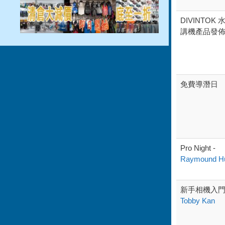
DIVINTOK
講機產品發
免費導潛日
Pro Night -
Raymound H
新手相機入
Tobby Kan