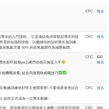
CFC
報名
渡到技術潛水的入門課程。 它是連結免停留類型潛水到技
CFC
報名
累所需的知識和技能，以繼續你的技術潛水員訓練。
高氧氣含量 50% 的高氧氣體作為減壓氣體。
CFC
$30
潛水影吓靚相po上網🥹但係又無從入手
報名
攝影相機嘅保養, 組合同後期執相嘅技巧
水長/教練訓練班好快又會開班呀! 只要係香港考試合
CFC
報名
al 級別, 如何正式成為一位潛水教練!
之外，更加希望可以將海底入邊嘅一切美景呈現俾
CFC
$30