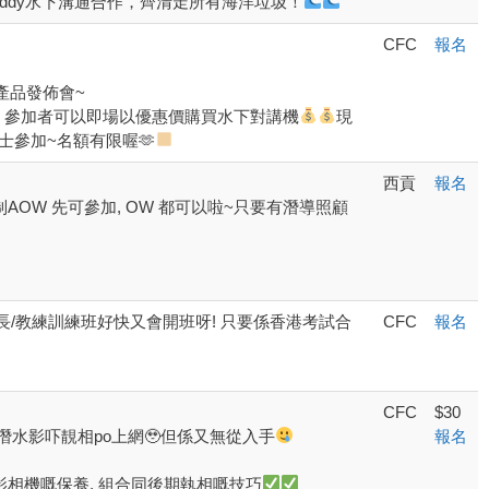
Buddy水下溝通合作，齊清走所有海洋垃圾！
CFC
報名
機產品發佈會~
, 參加者可以即場以優惠價購買水下對講機
現
士參加~名額有限喔🫶
西貢
報名
限制AOW 先可參加, OW 都可以啦~只要有潛導照顧
水長/教練訓練班好快又會開班呀! 只要係香港考試合
CFC
報名
CFC
$30
潛水影吓靚相po上網🥹但係又無從入手
報名
攝影相機嘅保養, 組合同後期執相嘅技巧