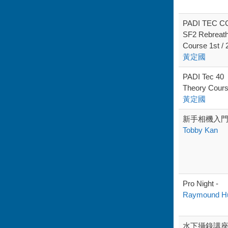
PADI TEC C
SF2 Rebreat
Course 1st / 
黃定國
PADI Tec 40
Theory Cours
黃定國
新手相機入
Tobby Kan
Pro Night -
Raymound H
水下攝錄講座 