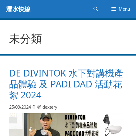
跳
潛水快線
Menu
至
主
要
內
未分類
容
DE DIVINTOK 水下對講機產
品體驗 及 PADI DAD 活動花
絮 2024
25/09/2024
作者
dextery