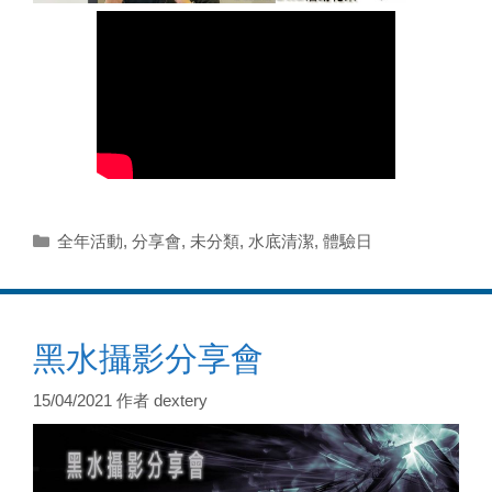
分
全年活動
,
分享會
,
未分類
,
水底清潔
,
體驗日
類
黑水攝影分享會
15/04/2021
作者
dextery