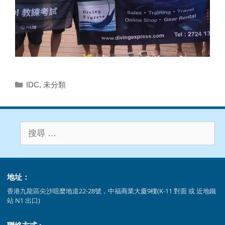
分
IDC
,
未分類
類
搜
尋
關
鍵
地址：
字
:
香港九龍區尖沙咀麼地道22-28號，中福商業大廈9樓(K-11 對面 或 近地鐵
站 N1 出口)