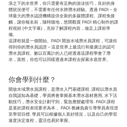
浪之下的水世界，你只需要有足夠的游泳技巧，良好的身
體狀況便可，不需要有任何水肺潛水經驗。透過 PADI – 全
球最大的潛水認證機構提供全新的多媒體課程。課程免接
觸，譲你報名前，隨時隨地，悠閒觀賞 PADI 精心制作的課
程視頻 (中文字幕)，充份了解課程內容，做足上課前準
備。
這課程就是一個開始。PADI 開放水域潛水員課程，可讓你
得到你的潛水員認證 – 這是世界上最流行和最廣泛的認可
潛水員課程。數以百萬計的人已經透過這課程學會了潛
水，當然，你也可以同樣透過本課程去探索水底世界。
你會學到什麼？
開放水域潛水員課程，是潛水入門基礎課程. 課程以潛水員
自我認知為基礎，學員將會掌握基本潛水器材應用, 水下活
動技巧，潛水安全計劃守則，緊急應變處理等. PADI 課程
是基於課程表現要求為本， PADI 教練負責引導學員表現逹
至學習目標. 學員可以根據個人喜好情況，以及自己的學習
速度決定進程，靈活也易於掌握。