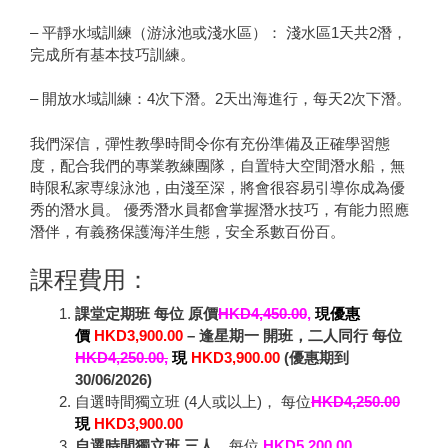
–
平靜水域訓練（游泳池或淺水區）： 淺水區1天共
2潛
，
完成所有基本技巧訓練
。
–
開放水域訓練：
4
次下
潛。
2
天出海進行，每天
2
次下
潛。
我們深信，彈性教學時間令你有充份準備及正確學習態
度，配合我們的專業教練團隊，自置特大空間潛水船，無
時限私家専缐泳池，由淺至深，將會很容易引導你成為優
秀的潛水員。
優秀潛水員都會掌握潛水技巧，有能力照應
潛伴，有義務保護海洋生態，安全系數百份百。
課程費用：
課堂定期班 每位 原價
HKD4,450.00
,
現優惠
價
HKD3,900.00
–
逢星期一
開班
，二人同行 每位
HKD4,250.00,
現
HKD3,900.00
(
優惠期到
30/06/2026)
自選時間獨立班 (4人或以上)， 每位
HKD4,250.00
現
HKD3,900.00
自選時間獨立班
三人
，
每位
HKD5,200.00